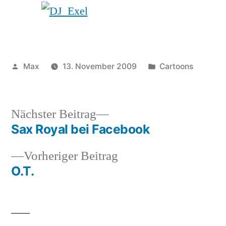
immer
Death
Metal
auflegt!
Veröffentlicht
Veröffentlicht
Max
13. November 2009
Cartoons
von
unter
Nächster
Nächster Beitrag
Beitrag:
Sax Royal bei Facebook
Beitragsnavigation
Vorheriger
Vorheriger Beitrag
Beitrag:
O.T.