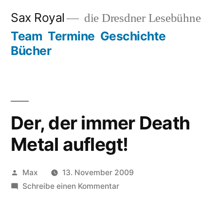
Zum
Sax Royal
die Dresdner Lesebühne
Inhalt
Team
Termine
Geschichte
springen
Bücher
Der, der immer Death
Metal auflegt!
Veröffentlicht
Max
13. November 2009
von
zu
Schreibe einen Kommentar
Der,
der