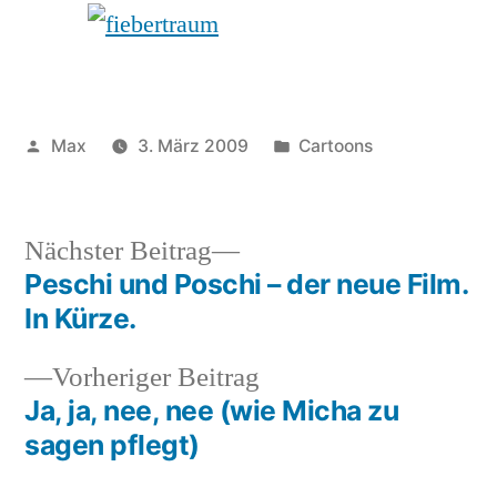
was,
was
du
nicht
siehst
Veröffentlicht
Veröffentlicht
Max
3. März 2009
Cartoons
von
unter
Nächster
Nächster Beitrag
Beitrag:
Peschi und Poschi – der neue Film.
Beitragsnavigation
In Kürze.
Vorheriger
Vorheriger Beitrag
Beitrag:
Ja, ja, nee, nee (wie Micha zu
sagen pflegt)