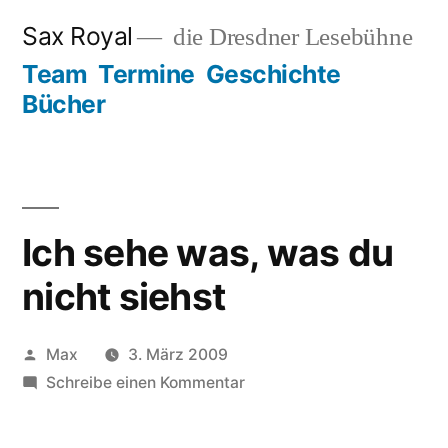
Zum
Sax Royal
die Dresdner Lesebühne
Inhalt
Team
Termine
Geschichte
springen
Bücher
Ich sehe was, was du
nicht siehst
Veröffentlicht
Max
3. März 2009
von
zu
Schreibe einen Kommentar
Ich
sehe