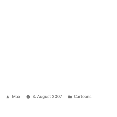
Veröffentlicht
Veröffentlicht
Max
3. August 2007
Cartoons
von
unter