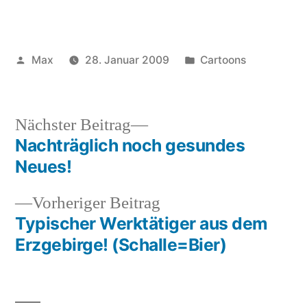
Veröffentlicht
Veröffentlicht
Max
28. Januar 2009
Cartoons
von
unter
Nächster
Nächster Beitrag
Beitrag:
Nachträglich noch gesundes
Beitragsnavigation
Neues!
Vorheriger
Vorheriger Beitrag
Beitrag:
Typischer Werktätiger aus dem
Erzgebirge! (Schalle=Bier)