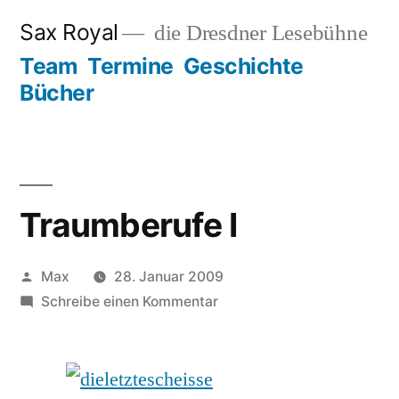
Zum
Sax Royal
die Dresdner Lesebühne
Inhalt
Team
Termine
Geschichte
springen
Bücher
Traumberufe I
Veröffentlicht
Max
28. Januar 2009
von
zu
Schreibe einen Kommentar
Traumberufe
I