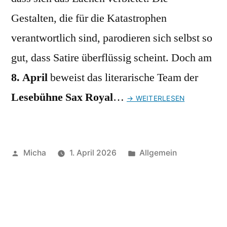
Gestalten, die für die Katastrophen
verantwortlich sind, parodieren sich selbst so
gut, dass Satire überflüssig scheint. Doch am
8. April
beweist das literarische Team der
Lesebühne Sax Royal
…
→ WEITERLESEN
Veröffentlicht
Veröffentlicht
Micha
1. April 2026
Allgemein
von
unter