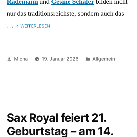
Rademann
und
Gesine Schäfer
bilden nicht
nur das traditionsreichste, sondern auch das
…
→ WEITERLESEN
Veröffentlicht
Veröffentlicht
Micha
19. Januar 2026
Allgemein
von
unter
Sax Royal feiert 21.
Geburtstag – am 14.