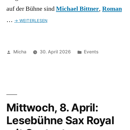
auf der Bühne sind
Michael Bittner
,
Roman
…
→ WEITERLESEN
Veröffentlicht
Veröffentlicht
Micha
30. April 2026
Events
von
unter
Mittwoch, 8. April:
Lesebühne Sax Royal