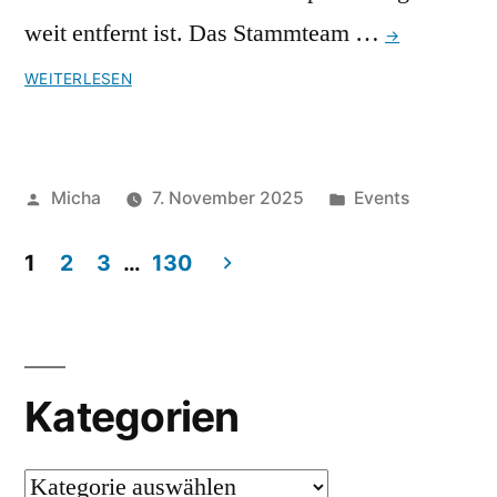
weit entfernt ist. Das Stammteam …
→
WEITERLESEN
Veröffentlicht
Veröffentlicht
Micha
7. November 2025
Events
von
unter
1
2
3
…
130
Seitennummerierung
der
Beiträge
Kategorien
Kategorien