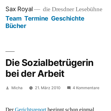
Zum
Sax Royal
die Dresdner Lesebühne
Inhalt
Team
Termine
Geschichte
springen
Bücher
Die Sozialbetrügerin
bei der Arbeit
Veröffentlicht
zu
Micha
21. März 2010
4 Kommentare
von
Die
Sozial
Der
Gerichtsreport
beginnt schon einmal
bei