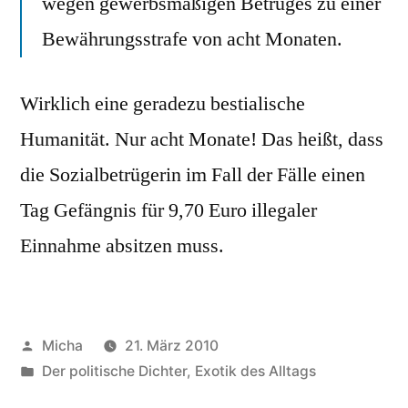
wegen gewerbsmäßigen Betruges zu einer
Bewährungsstrafe von acht Monaten.
Wirklich eine geradezu bestialische
Humanität. Nur acht Monate! Das heißt, dass
die Sozialbetrügerin im Fall der Fälle einen
Tag Gefängnis für 9,70 Euro illegaler
Einnahme absitzen muss.
Veröffentlicht
Micha
21. März 2010
von
Veröffentlicht
Der politische Dichter
,
Exotik des Alltags
unter