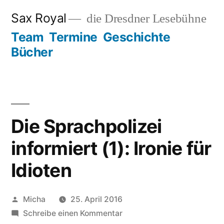
Zum
Sax Royal
die Dresdner Lesebühne
Inhalt
Team
Termine
Geschichte
springen
Bücher
Die Sprachpolizei
informiert (1): Ironie für
Idioten
Veröffentlicht
Micha
25. April 2016
von
zu
Schreibe einen Kommentar