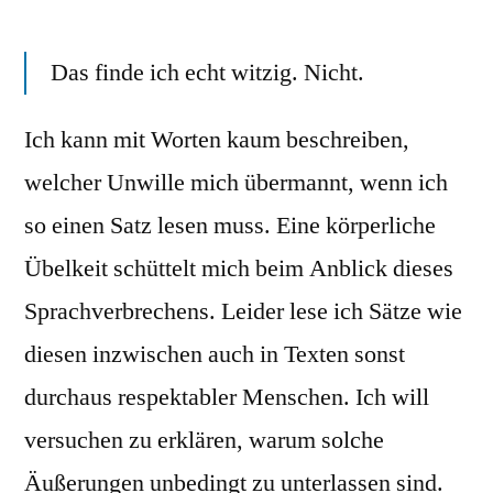
Die
Sprachpolizei
Das finde ich echt witzig. Nicht.
informiert
(1):
Ironie
Ich kann mit Worten kaum beschreiben,
für
welcher Unwille mich übermannt, wenn ich
Idioten
so einen Satz lesen muss. Eine körperliche
Übelkeit schüttelt mich beim Anblick dieses
Sprachverbrechens. Leider lese ich Sätze wie
diesen inzwischen auch in Texten sonst
durchaus respektabler Menschen. Ich will
versuchen zu erklären, warum solche
Äußerungen unbedingt zu unterlassen sind.