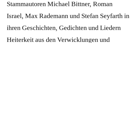
Stammautoren Michael Bittner, Roman
Israel, Max Rademann und Stefan Seyfarth in
ihren Geschichten, Gedichten und Liedern
Heiterkeit aus den Verwicklungen und
Zumutungen des Alltags ebenso wie aus dem
gesellschaftlichen und globalen
Gesamtchaos. Das Publikum darf lachen, ein
paar Lebensweisheiten bestaunen und sich
auf schlaue Weise unterhalten fühlen.
Das sind die vier Royalisten: Michael Bittner
lebt als freier Autor in Berlin und schreibt