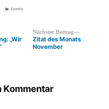
Veröffentlicht
Events
unter
heriger
Nächster
Nächster Beitrag
rag:
Beitrag:
ng: „Wir
Zitat des Monats
“
November
en Kommentar