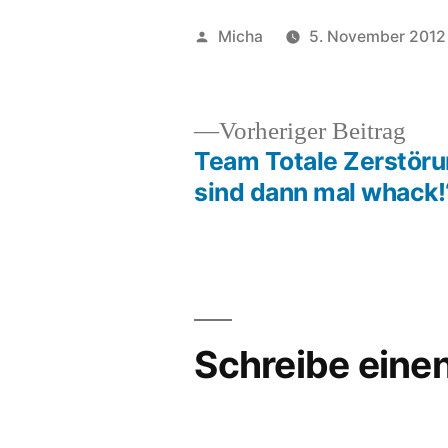
Veröffentlicht
Micha
5. November 2012
von
Vor
Vorheriger Beitrag
Beit
Team Totale Zerstöru
Beitragsnavigation
sind dann mal whack!
Schreibe ein