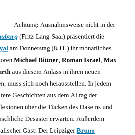
Donnerstag:
Lesebühne
Achtung: Ausnahmsweise nicht in der
Sax
Royal
auburg
(Fritz-Lang-Saal) präsentiert die
ausnahmsweise
yal
am Donnerstag (8.11.) ihr monatliches
in
der
toren
Michael Bittner
,
Roman Israel
,
Max
Schauburg!
arth
aus diesem Anlass in ihren neuen
n, muss sich noch herausstellen. In jedem
itere Geschichten aus dem Alltag der
lexionen über die Tücken des Daseins und
schliche Desaster erwarten. Außerdem
alischer Gast: Der Leipziger
Bruno