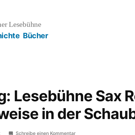
ner Lesebühne
ichte
Bücher
g: Lesebühne Sax R
eise in der Schaub
zu
2
Schreibe einen Kommentar