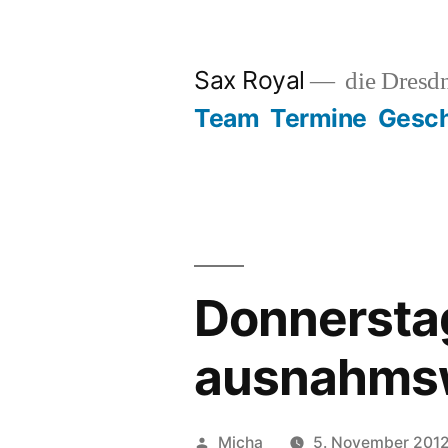
Zum
Inhalt
Sax Royal
die Dresd
springen
Team
Termine
Gesch
Donnersta
ausnahmsw
Veröffentlicht
Micha
5. November 201