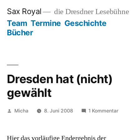
Zum
Sax Royal
die Dresdner Lesebühne
Inhalt
Team
Termine
Geschichte
springen
Bücher
Dresden hat (nicht)
gewählt
Veröffentlicht
zu
Micha
8. Juni 2008
1 Kommentar
von
Dresden
hat
Hier das vorläufige Endergebnis der
(nicht)