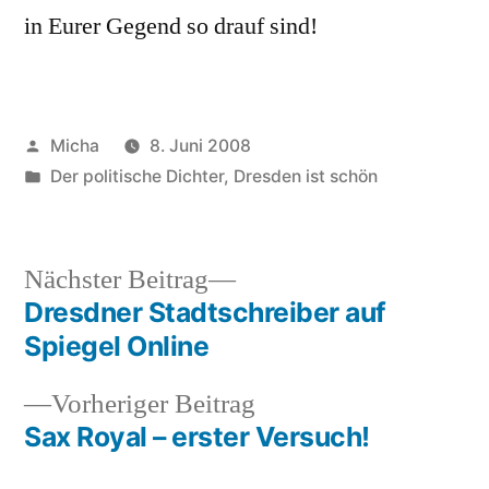
in Eurer Gegend so drauf sind!
Veröffentlicht
Micha
8. Juni 2008
von
Veröffentlicht
Der politische Dichter
,
Dresden ist schön
unter
Nächster
Nächster Beitrag
Beitrag:
Dresdner Stadtschreiber auf
Beitragsnavigation
Spiegel Online
Vorheriger
Vorheriger Beitrag
Beitrag:
Sax Royal – erster Versuch!