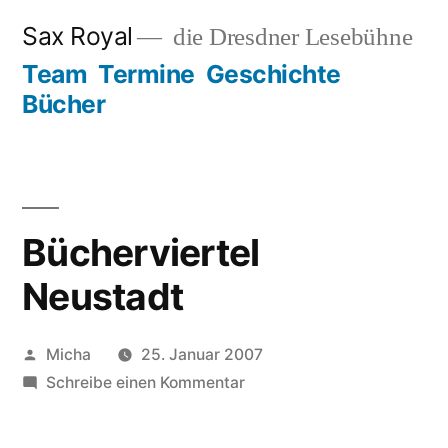
Zum
Sax Royal
die Dresdner Lesebühne
Inhalt
Team
Termine
Geschichte
springen
Bücher
Bücherviertel
Neustadt
Veröffentlicht
Micha
25. Januar 2007
von
zu
Schreibe einen Kommentar
Bücherviertel
Neustadt