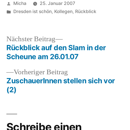
Veröffentlicht
Micha
25. Januar 2007
von
Veröffentlicht
Dresden ist schön
,
Kollegen
,
Rückblick
unter
Nächster
Nächster Beitrag
Beitrag:
Rückblick auf den Slam in der
Beitragsnavigation
Scheune am 26.01.07
Vorheriger
Vorheriger Beitrag
Beitrag:
ZuschauerInnen stellen sich vor
(2)
Schreibe einen