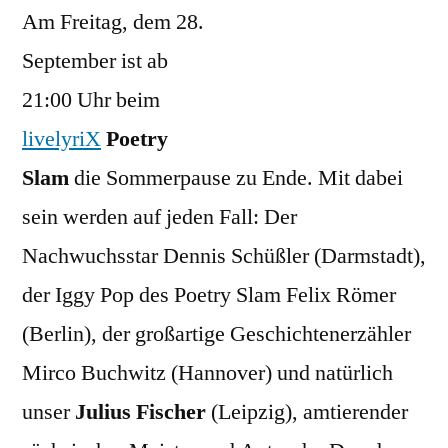
Am Freitag, dem 28.
Poetry
Slam
September ist ab
in
21:00 Uhr beim
der
scheune
livelyriX
Poetry
Slam
die Sommerpause zu Ende. Mit dabei
sein werden auf jeden Fall: Der
Nachwuchsstar Dennis Schüßler (Darmstadt),
der Iggy Pop des Poetry Slam Felix Römer
(Berlin), der großartige Geschichtenerzähler
Mirco Buchwitz (Hannover) und natürlich
unser
Julius Fischer
(Leipzig), amtierender