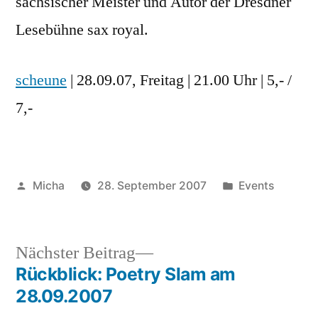
sächsischer Meister und Autor der Dresdner
Lesebühne sax royal.
scheune
| 28.09.07, Freitag | 21.00 Uhr | 5,- /
7,-
Veröffentlicht
Veröffentlicht
Micha
28. September 2007
Events
von
unter
Nächster
Nächster Beitrag
Beitrag:
Rückblick: Poetry Slam am
Beitragsnavigation
28.09.2007