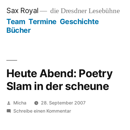
Zum
Sax Royal
die Dresdner Lesebühne
Inhalt
Team
Termine
Geschichte
springen
Bücher
Heute Abend: Poetry
Slam in der scheune
Veröffentlicht
Micha
28. September 2007
von
zu
Schreibe einen Kommentar
Heute
Abend: