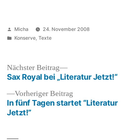
Veröffentlicht
Micha
24. November 2008
von
Veröffentlicht
Konserve
,
Texte
unter
Nächster
Nächster Beitrag
Beitrag:
Sax Royal bei „Literatur Jetzt!“
Beitragsnavigation
Vorheriger
Vorheriger Beitrag
Beitrag:
In fünf Tagen startet “Literatur
Jetzt!”