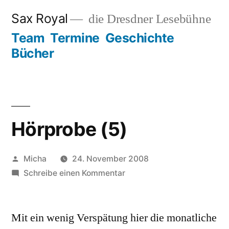
Zum
Sax Royal
die Dresdner Lesebühne
Inhalt
Team
Termine
Geschichte
springen
Bücher
Hörprobe (5)
Veröffentlicht
Micha
24. November 2008
von
zu
Schreibe einen Kommentar
Hörprobe
(5)
Mit ein wenig Verspätung hier die monatliche