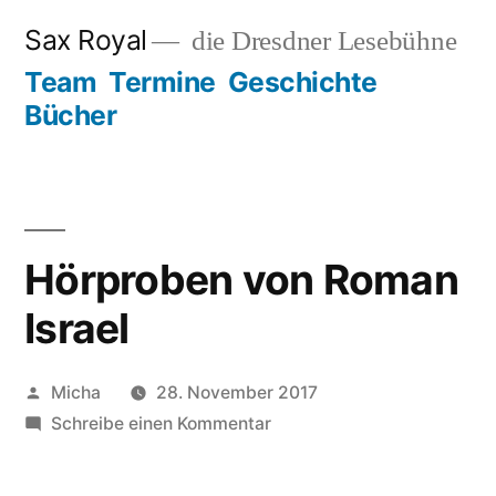
Zum
Sax Royal
die Dresdner Lesebühne
Inhalt
Team
Termine
Geschichte
springen
Bücher
Hörproben von Roman
Israel
Veröffentlicht
Micha
28. November 2017
von
zu
Schreibe einen Kommentar
Hörproben
von