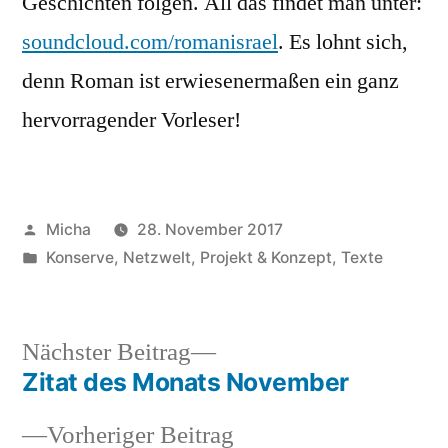
Geschichten folgen. All das findet man unter:
soundcloud.com/romanisrael
. Es lohnt sich,
denn Roman ist erwiesenermaßen ein ganz
hervorragender Vorleser!
Veröffentlicht
Micha
28. November 2017
von
Veröffentlicht
Konserve
,
Netzwelt
,
Projekt & Konzept
,
Texte
unter
Nächster
Nächster Beitrag
Beitrag:
Zitat des Monats November
Beitragsnavigation
Vorheriger
Vorheriger Beitrag