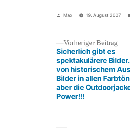
Veröffentlicht
Max
19. August 2007
von
Vor
Vorheriger Beitrag
Beit
Sicherlich gibt es
Beitragsnavigation
spektakulärere Bilder.
von historischem Au
Bilder in allen Farbtön
aber die Outdoorjacke
Power!!!