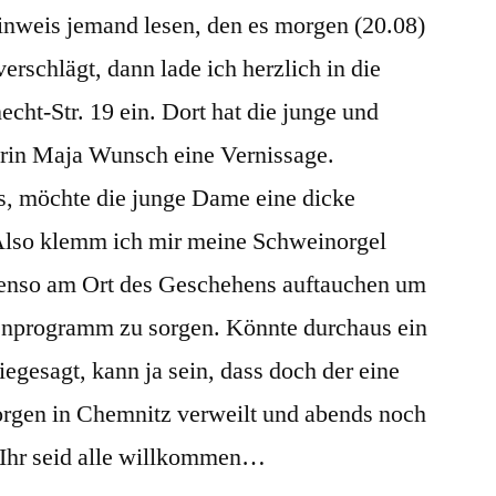
Hinweis jemand lesen, den es morgen (20.08)
Schweineorgel
in
erschlägt, dann lade ich herzlich in die
Chemnitz
echt-Str. 19 ein. Dort hat die junge und
lerin Maja Wunsch eine Vernissage.
es, möchte die junge Dame eine dicke
 Also klemm ich mir meine Schweinorgel
enso am Ort des Geschehens auftauchen um
enprogramm zu sorgen. Könnte durchaus ein
gesagt, kann ja sein, dass doch der eine
orgen in Chemnitz verweilt und abends noch
 Ihr seid alle willkommen…