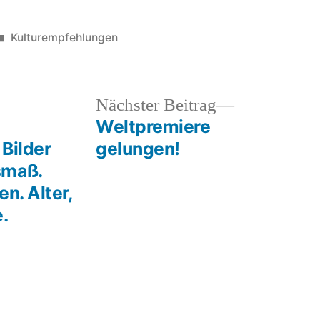
Veröffentlicht
Kulturempfehlungen
unter
heriger
Nächster
Nächster Beitrag
rag:
Beitrag:
Weltpremiere
 Bilder
gelungen!
smaß.
en. Alter,
.