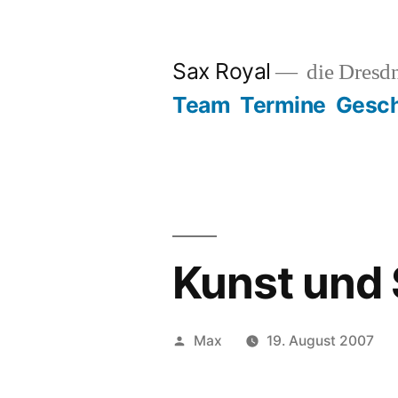
Zum
Inhalt
Sax Royal
die Dresd
springen
Team
Termine
Gesch
Kunst und 
Veröffentlicht
Max
19. August 2007
von