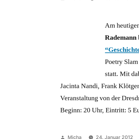
von
Am heutige
Rademann
“Geschicht
Poetry Slam
statt. Mit d
Jacinta Nandi, Frank Klötge
Veranstaltung von der Dresd
Beginn: 20 Uhr, Eintritt: 5 E
Veröffentlicht
Micha
24. Januar 2012