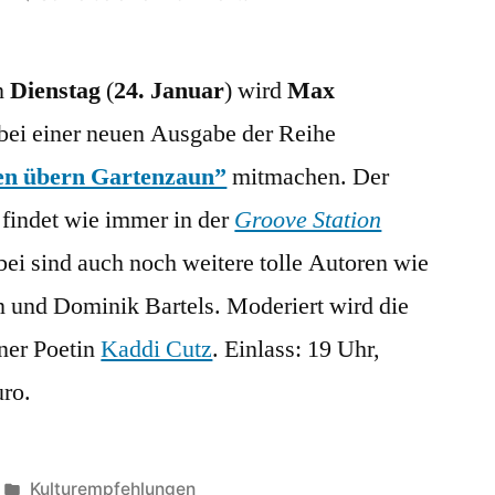
Last-
Minute-
n
Dienstag
(
24. Januar
) wird
Tipp:
Max
Max
bei einer neuen Ausgabe der Reihe
liest
en übern Gartenzaun”
mitmachen. Der
übern
Gartenzaun
 findet wie immer in der
Groove Station
abei sind auch noch weitere tolle Autoren wie
n und Dominik Bartels. Moderiert wird die
ner Poetin
Kaddi Cutz
. Einlass: 19 Uhr,
uro.
Veröffentlicht
Kulturempfehlungen