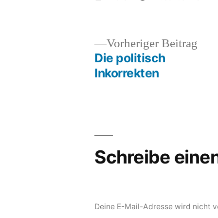
von
Vor
Vorheriger Beitrag
Beit
Die politisch
Beitragsnavigation
Inkorrekten
Schreibe ein
Deine E-Mail-Adresse wird nicht ve