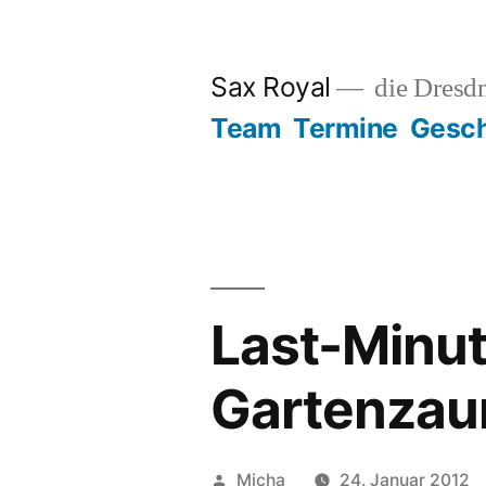
Zum
Inhalt
Sax Royal
die Dresd
springen
Team
Termine
Gesch
Last-Minut
Gartenzau
Veröffentlicht
Micha
24. Januar 2012