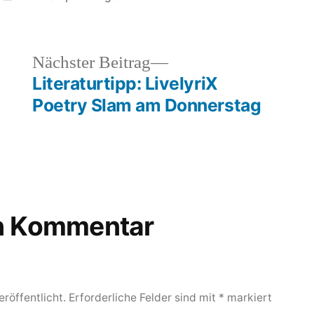
unter
heriger
Nächster
Nächster Beitrag
rag:
Beitrag:
Literaturtipp: LivelyriX
Poetry Slam am Donnerstag
en Kommentar
röffentlicht.
Erforderliche Felder sind mit
*
markiert