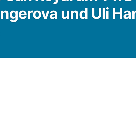
Fingerova und Uli 
2
r: Auf den Weihnachtsbäumen leuchten
Glühwein ersetzt die Heizung. Die
oyal
trotzt bei ihrer Show am
Mittwoch,
ergangsstimmung, spart nicht mit