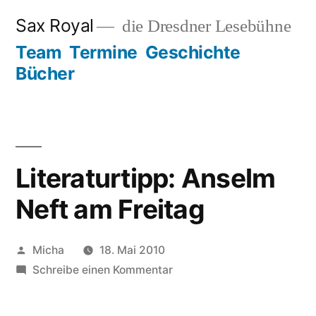
Zum
Sax Royal
die Dresdner Lesebühne
Inhalt
Team
Termine
Geschichte
springen
Bücher
Literaturtipp: Anselm
Neft am Freitag
Veröffentlicht
Micha
18. Mai 2010
von
zu
Schreibe einen Kommentar
Literaturtipp:
Anselm