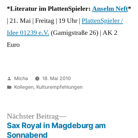
*Literatur im PlattenSpieler:
Anselm Neft
*
| 21. Mai | Freitag | 19 Uhr |
PlattenSpieler /
Idee 01239 e.V.
(Gamigstraße 26) | AK 2
Euro
Veröffentlicht
Micha
18. Mai 2010
von
Veröffentlicht
Kollegen
,
Kulturempfehlungen
unter
Nächster
Nächster Beitrag
Beitrag:
Sax Royal in Magdeburg am
Beitragsnavigation
Sonnabend