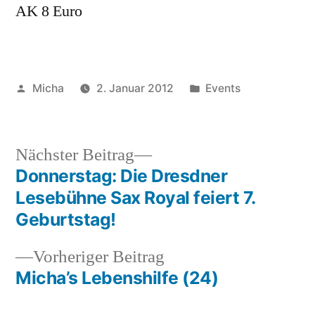
AK 8 Euro
Veröffentlicht
Veröffentlicht
Micha
2. Januar 2012
Events
von
unter
Nächster
Nächster Beitrag
Beitrag:
Donnerstag: Die Dresdner
Beitragsnavigation
Lesebühne Sax Royal feiert 7.
Geburtstag!
Vorheriger
Vorheriger Beitrag
Beitrag:
Micha’s Lebenshilfe (24)