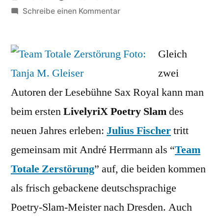
von
zu
Schreibe einen Kommentar
Literaturtipp:
LivelyriX
Poetry
Gleich
Slam
zwei
am
Autoren der Lesebühne Sax Royal kann man
Donnerstag
in
beim ersten
LivelyriX Poetry Slam
des
der
neuen Jahres erleben:
Julius Fischer
tritt
Scheune
gemeinsam mit André Herrmann als “
Team
Totale Zerstörung
” auf, die beiden kommen
als frisch gebackene deutschsprachige
Poetry-Slam-Meister nach Dresden. Auch