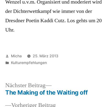
Wenzel u.v.m. Organisiert und moderiert wird
der Dichterwettkampf wie immer von der
Dresdner Poetin Kaddi Cutz. Los gehts um 20
Uhr.
Veröffentlicht
Micha
25. März 2013
von
Veröffentlicht
Kulturempfehlungen
unter
Nächster
Nächster Beitrag
Beitrag:
The Making of the Waiting off
Beitragsnavigation
Vorheriger
Vorheriger Beitrag