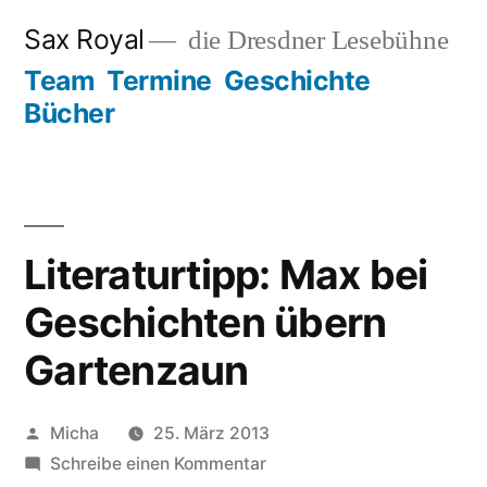
Zum
Sax Royal
die Dresdner Lesebühne
Inhalt
Team
Termine
Geschichte
springen
Bücher
Literaturtipp: Max bei
Geschichten übern
Gartenzaun
Veröffentlicht
Micha
25. März 2013
von
zu
Schreibe einen Kommentar