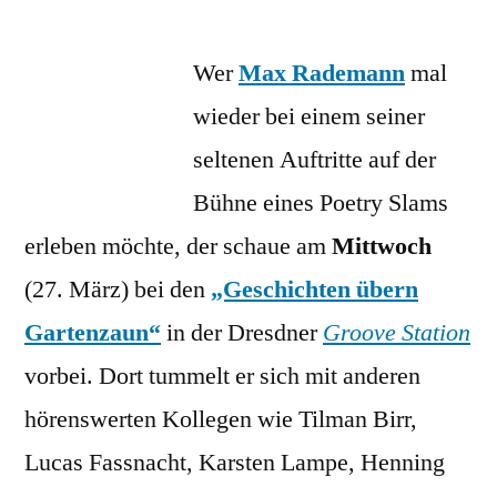
Literaturtipp:
Max
Wer
Max Rademann
bei
mal
Geschichten
wieder bei einem seiner
übern
seltenen Auftritte auf der
Gartenzaun
Bühne eines Poetry Slams
erleben möchte, der schaue am
Mittwoch
(27. März) bei den
„Geschichten übern
Gartenzaun“
in der Dresdner
Groove Station
vorbei. Dort tummelt er sich mit anderen
hörenswerten Kollegen wie Tilman Birr,
Lucas Fassnacht, Karsten Lampe, Henning