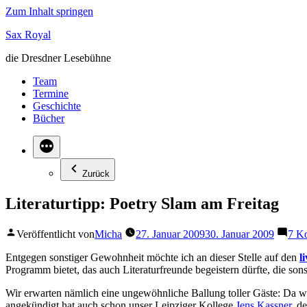
Zum Inhalt springen
Sax Royal
die Dresdner Lesebühne
Team
Termine
Geschichte
Bücher
Zurück
Literaturtipp: Poetry Slam am Freitag
Veröffentlicht von
Micha
27. Januar 2009
30. Januar 2009
7 K
Entgegen sonstiger Gewohnheit möchte ich an dieser Stelle auf den
l
Programm bietet, das auch Literaturfreunde begeistern dürfte, die son
Wir erwarten nämlich eine ungewöhnliche Ballung toller Gäste: Da w
angekündigt hat auch schon unser Leipziger Kollege
Jens Kassner
, d