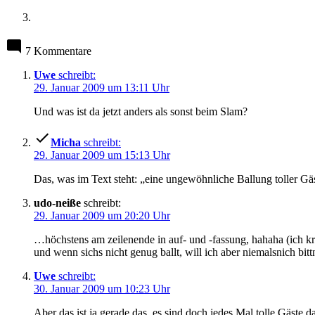
7 Kommentare
Uwe
schreibt:
29. Januar 2009 um 13:11 Uhr
Und was ist da jetzt anders als sonst beim Slam?
Micha
schreibt:
29. Januar 2009 um 15:13 Uhr
Das, was im Text steht: „eine ungewöhnliche Ballung toller Gäs
udo-neiße
schreibt:
29. Januar 2009 um 20:20 Uhr
…höchstens am zeilenende in auf- und -fassung, hahaha (ich kr
und wenn sichs nicht genug ballt, will ich aber niemalsnich b
Uwe
schreibt:
30. Januar 2009 um 10:23 Uhr
Aber das ist ja gerade das, es sind doch jedes Mal tolle Gäste 