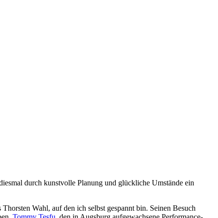
 diesmal durch kunstvolle Planung und glückliche Umstände ein
 Thorsten Wahl, auf den ich selbst gespannt bin. Seinen Besuch
ben.
Tommy Tesfu
, den in Augsburg aufgewachsene Performance-