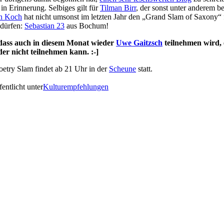
in Erinnerung. Selbiges gilt für
Tilman Birr
, der sonst unter anderem
n Koch
hat nicht umsonst im letzten Jahr den „Grand Slam of Saxony“ f
 dürfen:
Sebastian 23
aus Bochum!
, dass auch in diesem Monat wieder
Uwe Gaitzsch
teilnehmen wird, 
der nicht teilnehmen kann. :-]
etry Slam findet a
b 21 Uhr in der
Scheune
statt.
fentlicht unter
Kulturempfehlungen