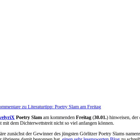
ommentare
zu Literaturtipp: Poetry Slam am Freitag
ivelyriX
Poetry Slam
am kommenden
Freitag
(
30.01.
) hinweisen, der
st mit dem Dichterwettstreit nicht so viel anfangen können.
äre zunächst der Gewinner des jüngsten Görlitzer Poetry Slams namens
er übrigens damit begonnen hat,
einen sehr lesenswerten Blog
zu schrei