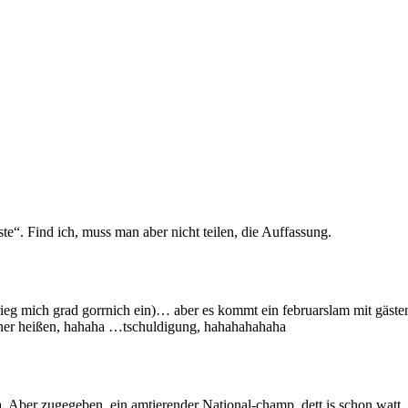
te“. Find ich, muss man aber nicht teilen, die Auffassung.
ieg mich grad gorrnich ein)… aber es kommt ein februarslam mit gästen
ittner heißen, hahaha …tschuldigung, hahahahahaha
da. Aber zugegeben, ein amtierender National-champ, dett is schon watt.