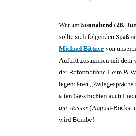
von
Wer am
Sonnabend
(
28. Ju
sollte sich folgenden Spaß n
Michael Bittner
von unserer
Auftritt zusammen mit dem
der Reformbühne Heim & Welt
legendären „Zwiegespräche m
alten Geschichten auch Lied
am Wasser
(August-Böckstieg
wird Bombe!