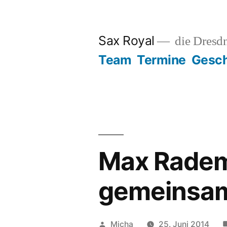
Zum
Inhalt
Sax Royal
die Dresd
springen
Team
Termine
Gesch
Max Radem
gemeinsam
Veröffentlicht
Micha
25. Juni 2014