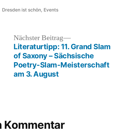
Veröffentlicht
Dresden ist schön
,
Events
unter
heriger
Nächster
Nächster Beitrag
rag:
Beitrag:
Literaturtipp: 11. Grand Slam
of Saxony – Sächsische
Poetry-Slam-Meisterschaft
am 3. August
en Kommentar