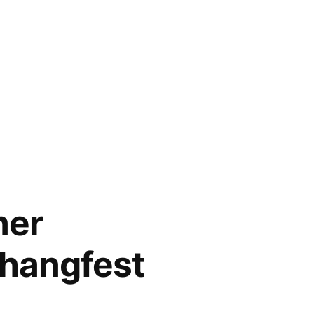
ner
hangfest