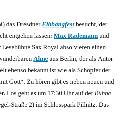
Max
Rademann
ni
) das Dresdner
Elbhangfest
&
besucht, der
Michael
icht entgehen lassen:
Max Rademann
und
Bittner
 Lesebühne Sax Royal absolvieren einen
gemeinsam
mit
 wunderbaren
Ahne
aus Berlin
, der als Autor
Ahne
 ebenso bekannt ist wie als Schöpfer der
beim
it Gott“. Zu hören gibt es neben neuen und
Elbhangfest
er. Los geht es um 17:30 Uhr auf der
Bühne
el-Straße 2) im Schlosspark Pillnitz. Das