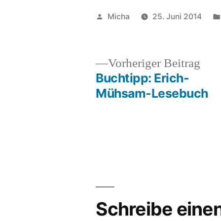
Veröffentlicht
Micha
25. Juni 2014
von
Vor
Vorheriger Beitrag
Beit
Buchtipp: Erich-
Beitragsnavigation
Mühsam-Lesebuch
Schreibe ein