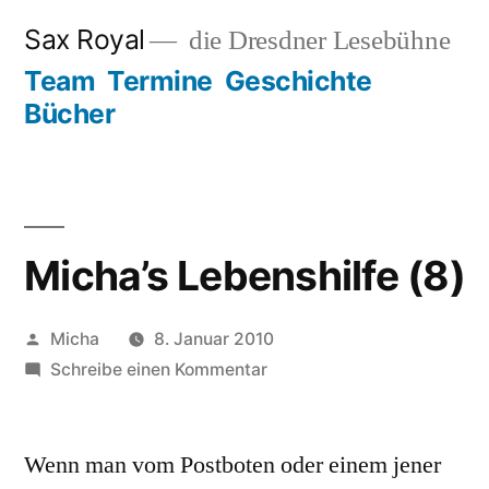
Zum
Sax Royal
die Dresdner Lesebühne
Inhalt
Team
Termine
Geschichte
springen
Bücher
Micha’s Lebenshilfe (8)
Veröffentlicht
Micha
8. Januar 2010
von
zu
Schreibe einen Kommentar
Micha’s
Lebenshilfe
Wenn man vom Postboten oder einem jener
(8)