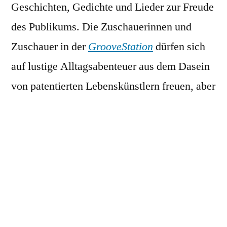
Geschichten, Gedichte und Lieder zur Freude
des Publikums. Die Zuschauerinnen und
Zuschauer in der
GrooveStation
dürfen sich
auf lustige Alltagsabenteuer aus dem Dasein
von patentierten Lebenskünstlern freuen, aber
auch auf satirische Attacken gegen die
Weltordnung und poetische Wortakrobatik.
Mit dabei sind wie immer die vier
Stammautoren: der Kolumnist und
unverbesserliche Weltverbesserer
Michael
Bittner
, der Romancier und Dichter
Roman
Israel
, der Erzgebirgschronist und