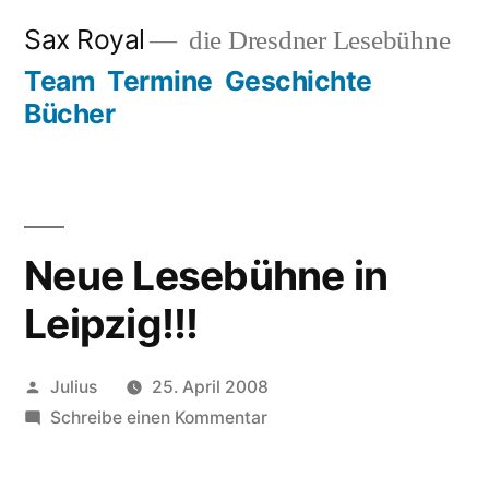
Zum
Sax Royal
die Dresdner Lesebühne
Inhalt
Team
Termine
Geschichte
springen
Bücher
Neue Lesebühne in
Leipzig!!!
Veröffentlicht
Julius
25. April 2008
von
zu
Schreibe einen Kommentar
Neue
Lesebühne