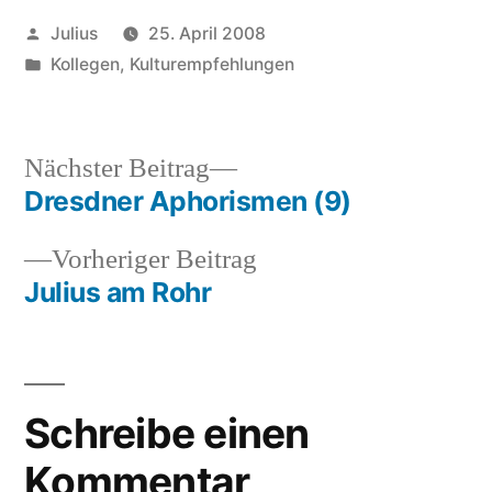
Veröffentlicht
Julius
25. April 2008
von
Veröffentlicht
Kollegen
,
Kulturempfehlungen
unter
Nächster
Nächster Beitrag
Beitrag:
Dresdner Aphorismen (9)
Beitragsnavigation
Vorheriger
Vorheriger Beitrag
Beitrag:
Julius am Rohr
Schreibe einen
Kommentar