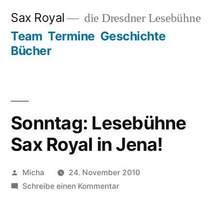
Zum
Sax Royal
die Dresdner Lesebühne
Inhalt
Team
Termine
Geschichte
springen
Bücher
Sonntag: Lesebühne
Sax Royal in Jena!
Veröffentlicht
Micha
24. November 2010
von
zu
Schreibe einen Kommentar
Sonntag:
Lesebühne