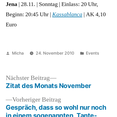
Jena
| 28.11. | Sonntag | Einlass: 20 Uhr,
Beginn: 20:45 Uhr |
Kassablanca
| AK 4,10
Euro
Veröffentlicht
Veröffentlicht
Micha
24. November 2010
Events
von
unter
Nächster
Nächster Beitrag
Beitrag:
Zitat des Monats November
Beitragsnavigation
Vorheriger
Vorheriger Beitrag
Beitrag:
Gespräch, dass so wohl nur noch
in einem sogenannten „Tante-