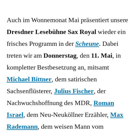
Unsere
Lesebühne
Auch im Wonnemonat Mai präsentiert unsere
Sax
Royal
Dresdner Lesebühne Sax Royal
wieder ein
am
frisches Programm in der
Scheune
. Dabei
11.
Mai
treten wir am
Donnerstag
, den
11. Mai
, in
in
kompletter Bestbesetzung an, mitsamt
der
Michael Bittner
, dem satirischen
Scheune
Sachsenflüsterer,
Julius Fischer
, der
Nachwuchshoffnung des MDR,
Roman
Israel
, dem Neu-Neuköllner Erzähler,
Max
Rademann
, dem weisen Mann vom