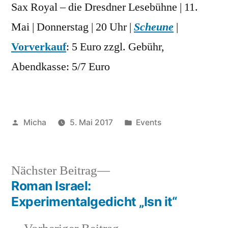
Sax Royal – die Dresdner Lesebühne | 11.
Mai | Donnerstag | 20 Uhr |
Scheune
|
Vorverkauf
: 5 Euro zzgl. Gebühr,
Abendkasse: 5/7 Euro
Veröffentlicht
Veröffentlicht
Micha
5. Mai 2017
Events
von
unter
Nächster
Nächster Beitrag
Beitrag:
Roman Israel:
Beitragsnavigation
Experimentalgedicht „Isn it“