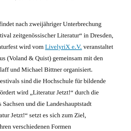
Vorschau:
„Literatur
findet nach zweijähriger Unterbrechung
Jetzt!“
–
tival zeitgenössischer Literatur“ in Dresden,
Festival
raturfest wird vom
LivelyriX e.V.
veranstaltet
zeitgenössischer
Literatur
nus (Voland & Quist) gemeinsam mit den
im
aff und Michael Bittner organisiert.
Oktober
estivals sind die Hochschule für bildende
rdert wird „Literatur Jetzt!“ durch die
es Sachsen und die Landeshauptstadt
tur Jetzt!“ setzt es sich zum Ziel,
 ihren verschiedenen Formen