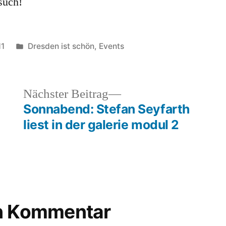
such!
Veröffentlicht
11
Dresden ist schön
,
Events
unter
heriger
Nächster
Nächster Beitrag
rag:
Beitrag:
Sonnabend: Stefan Seyfarth
liest in der galerie modul 2
en Kommentar