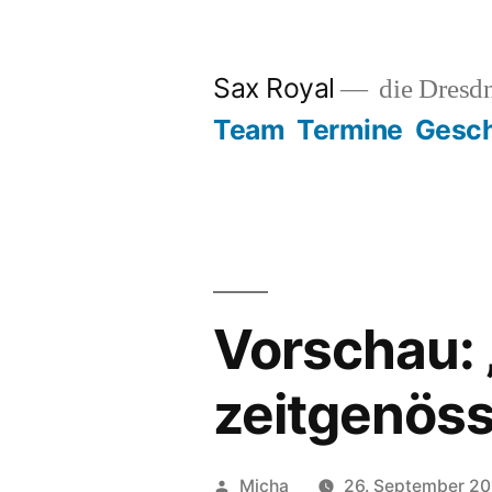
Zum
Inhalt
Sax Royal
die Dresd
springen
Team
Termine
Gesch
Vorschau: „
zeitgenöss
Veröffentlicht
Micha
26. September 20