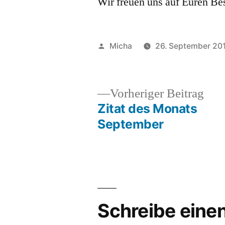
Wir freuen uns auf Euren Be
Veröffentlicht
Micha
26. September 20
von
Vor
Vorheriger Beitrag
Beit
Zitat des Monats
Beitragsnavigation
September
Schreibe ein