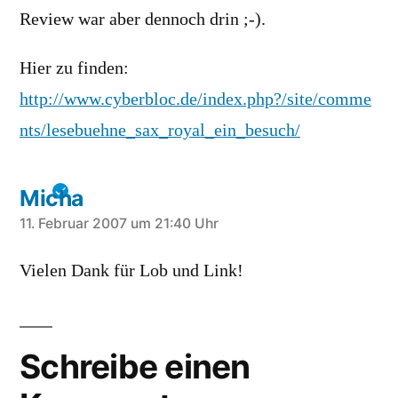
Review war aber dennoch drin ;-).
Hier zu finden:
http://www.cyberbloc.de/index.php?/site/comme
nts/lesebuehne_sax_royal_ein_besuch/
Micha
schreibt:
11. Februar 2007 um 21:40 Uhr
Vielen Dank für Lob und Link!
Schreibe einen