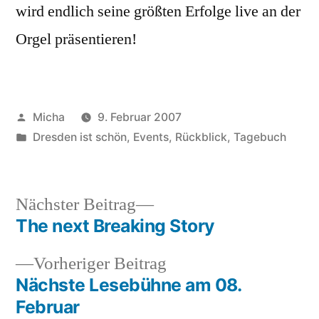
wird endlich seine größten Erfolge live an der
Orgel präsentieren!
Veröffentlicht
Micha
9. Februar 2007
von
Veröffentlicht
Dresden ist schön
,
Events
,
Rückblick
,
Tagebuch
unter
Nächster
Nächster Beitrag
Beitrag:
The next Breaking Story
Beitragsnavigation
Vorheriger
Vorheriger Beitrag
Beitrag:
Nächste Lesebühne am 08.
Februar