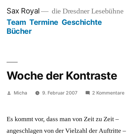
Zum
Sax Royal
die Dresdner Lesebühne
Inhalt
Team
Termine
Geschichte
springen
Bücher
Woche der Kontraste
Veröffentlicht
zu
Micha
9. Februar 2007
2 Kommentare
von
Woc
der
Es kommt vor, dass man von Zeit zu Zeit –
Kont
angeschlagen von der Vielzahl der Auftritte –