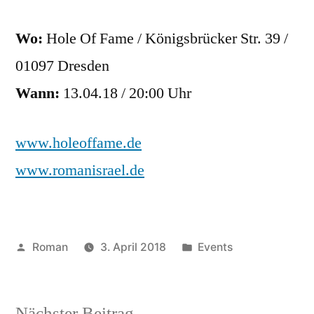
Wo:
Hole Of Fame / Königsbrücker Str. 39 /
01097 Dresden
Wann:
13.04.18 / 20:00 Uhr
www.holeoffame.de
www.romanisrael.de
Veröffentlicht
Veröffentlicht
Roman
3. April 2018
Events
von
unter
Nächster
Nächster Beitrag