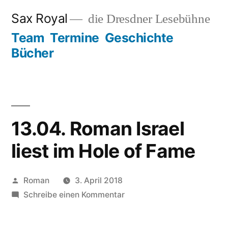
Zum
Sax Royal
die Dresdner Lesebühne
Inhalt
Team
Termine
Geschichte
springen
Bücher
13.04. Roman Israel
liest im Hole of Fame
Veröffentlicht
Roman
3. April 2018
von
zu
Schreibe einen Kommentar
13.04.
Roman