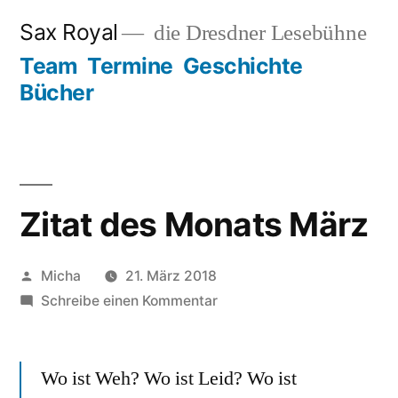
Zum
Sax Royal
die Dresdner Lesebühne
Inhalt
Team
Termine
Geschichte
springen
Bücher
Zitat des Monats März
Veröffentlicht
Micha
21. März 2018
von
zu
Schreibe einen Kommentar
Zitat
des
Wo ist Weh? Wo ist Leid? Wo ist
Monats