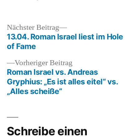
von
unter
Nächster
Nächster Beitrag
Beitrag:
13.04. Roman Israel liest im Hole
Beitragsnavigation
of Fame
Vorheriger
Vorheriger Beitrag
Beitrag:
Roman Israel vs. Andreas
Gryphius: „Es ist alles eitel“ vs.
„Alles scheiße“
Schreibe einen