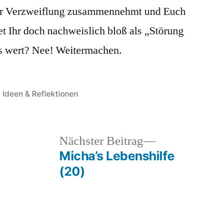
der Verzweiflung zusammennehmt und Euch
Lebensmüde!
t Ihr doch nachweislich bloß als „Störung
das wert? Nee! Weitermachen.
Veröffentlicht
Ideen & Reflektionen
unter
heriger
Nächster
Nächster Beitrag
rag:
Beitrag:
Micha’s Lebenshilfe
(20)