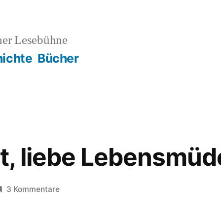
ner Lesebühne
ichte
Bücher
t, liebe Lebensmüd
zu
3 Kommentare
Aufgepasst,
liebe