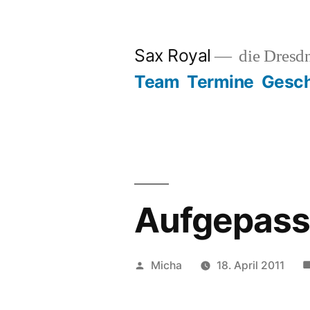
Zum
Inhalt
Sax Royal
die Dresd
springen
Team
Termine
Gesch
Aufgepass
Veröffentlicht
Micha
18. April 2011
von