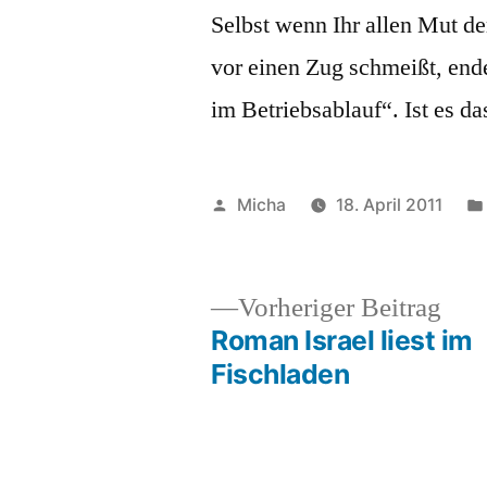
Selbst wenn Ihr allen Mut 
vor einen Zug schmeißt, ende
im Betriebsablauf“. Ist es 
Veröffentlicht
Micha
18. April 2011
von
Vor
Vorheriger Beitrag
Beit
Roman Israel liest im
Beitragsnavigation
Fischladen