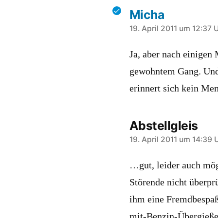
Micha
schreibt:
19. April 2011 um 12:37 
Ja, aber nach einigen
gewohntem Gang. Und 
erinnert sich kein Me
Abstellgleis
schreibt:
19. April 2011 um 14:39 
…gut, leider auch mögl
Störende nicht überprü
ihm eine Fremdbespaßu
mit-Benzin-Übergießen