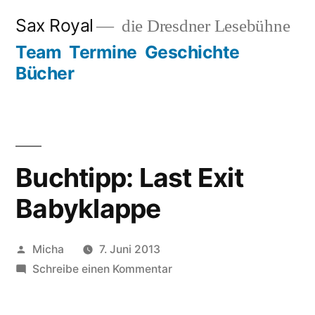
Zum
Sax Royal
die Dresdner Lesebühne
Inhalt
Team
Termine
Geschichte
springen
Bücher
Buchtipp: Last Exit
Babyklappe
Veröffentlicht
Micha
7. Juni 2013
von
zu
Schreibe einen Kommentar
Buchtipp:
Last