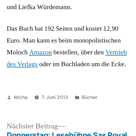
und Liefka Würdemann.
Das Buch hat 192 Seiten und kostet 12,90
Euro. Man kann es beim monopolistischen
Moloch
Amazon
bestellen, über den
Vertrieb
des Verlags
oder im Buchladen um die Ecke.
Veröffentlicht
Veröffentlicht
Micha
7. Juni 2013
Bücher
von
unter
Nächster
Nächster Beitrag
Beitrag:
Donnerstag: Lesebühne Sax Royal