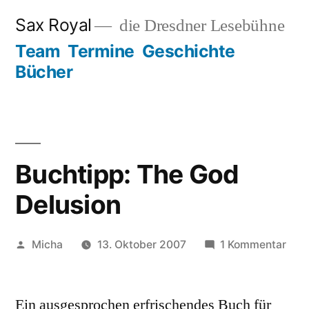
Zum
Sax Royal
die Dresdner Lesebühne
Inhalt
Team
Termine
Geschichte
springen
Bücher
Buchtipp: The God
Delusion
Veröffentlicht
zu
Micha
13. Oktober 2007
1 Kommentar
von
Buch
The
Ein ausgesprochen erfrischendes Buch für
God