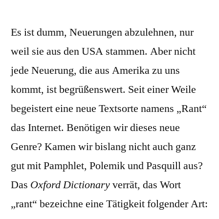
Die
Sprachpolizei
Es ist dumm, Neuerungen abzulehnen, nur
informiert
(2):
weil sie aus den USA stammen. Aber nicht
Gegen
jede Neuerung, die aus Amerika zu uns
den
Rant
kommt, ist begrüßenswert. Seit einer Weile
begeistert eine neue Textsorte namens „Rant“
das Internet. Benötigen wir dieses neue
Genre? Kamen wir bislang nicht auch ganz
gut mit Pamphlet, Polemik und Pasquill aus?
Das
Oxford Dictionary
verrät, das Wort
„rant“ bezeichne eine Tätigkeit folgender Art: