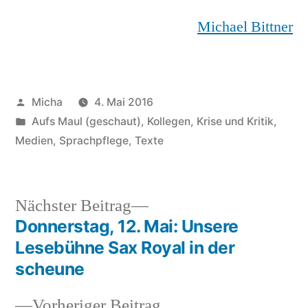
Michael Bittner
Veröffentlicht
Micha
4. Mai 2016
von
Veröffentlicht
Aufs Maul (geschaut)
,
Kollegen
,
Krise und Kritik
,
unter
Medien
,
Sprachpflege
,
Texte
Nächster
Nächster Beitrag
Beitrag:
Donnerstag, 12. Mai: Unsere
Beitragsnavigation
Lesebühne Sax Royal in der
scheune
Vorheriger
Vorheriger Beitrag