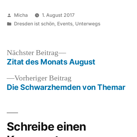
Veröffentlicht
Micha
1. August 2017
von
Veröffentlicht
Dresden ist schön
,
Events
,
Unterwegs
unter
Nächster
Nächster Beitrag
Beitrag:
Zitat des Monats August
Beitragsnavigation
Vorheriger
Vorheriger Beitrag
Beitrag:
Die Schwarzhemden von Themar
Schreibe einen