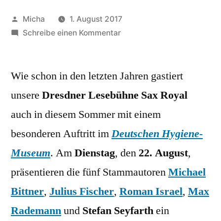
Veröffentlicht
Micha
1. August 2017
von
zu
Schreibe einen Kommentar
Dienstag,
22.
Wie schon in den letzten Jahren gastiert
August:
Unsere
unsere
Dresdner Lesebühne Sax Royal
Lesebühne
auch in diesem Sommer mit einem
Sax
Royal
besonderen Auftritt im
Deutschen Hygiene-
zu
Museum
. Am
Dienstag
, den
22. August
,
Gast
präsentieren die fünf Stammautoren
Michael
im
Deutschen
Bittner
,
Julius Fischer
,
Roman Israel
,
Max
Hygiene-
Rademann
und
Stefan Seyfarth
ein
Museum