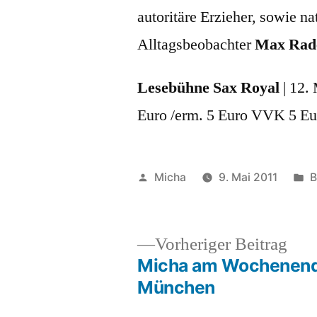
autoritäre Erzieher, sowie n
Alltagsbeobachter
Max Rad
Lesebühne
Sax Royal
| 12.
Euro /erm. 5 Euro VVK 5 Eu
Veröffentlicht
V
Micha
9. Mai 2011
B
von
u
Vor
Vorheriger Beitrag
Beit
Micha am Wochenend
Beitragsnavigation
München