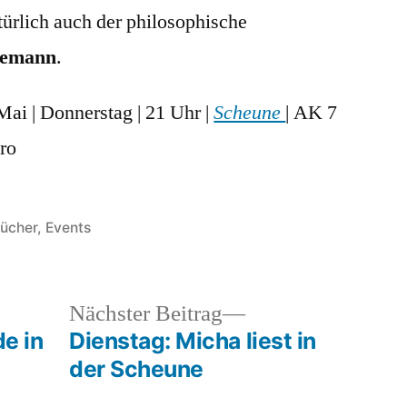
atürlich auch der philosophische
emann
.
 Mai | Donnerstag | 21 Uhr |
Scheune
| AK 7
ro
eröffentlicht
ücher
,
Events
nter
heriger
Nächster
Nächster Beitrag
rag:
Beitrag:
e in
Dienstag: Micha liest in
der Scheune