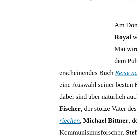
von
Am Donn
Royal
w
Mai wir
dem Publ
erscheinendes Buch
Reise n
eine Auswahl seiner besten 
dabei sind aber natürlich a
Fischer
, der stolze Vater d
riechen
,
Michael Bittner
, d
Kommunismusforscher,
Ste