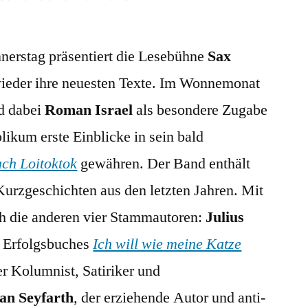
Donnerstag:
Lesebühne
erstag präsentier
t die Lesebühne
Sax
Sax
Royal
ieder ihre neuesten Texte. Im Wonnemonat
in
d dabei
Roman Israel
als besondere Zugabe
der
Scheune
ikum erste Einblicke in sein bald
ach Loitoktok
gewähren. Der Band enthält
Kurzgeschichten aus den letzten Jahren. Mit
uch die anderen vier Stammautoren:
Julius
es Erfolgsbuches
Ich will wie meine Katze
er Kolumnist, Satiriker und
fan Seyfarth
, der erziehende Autor und anti-