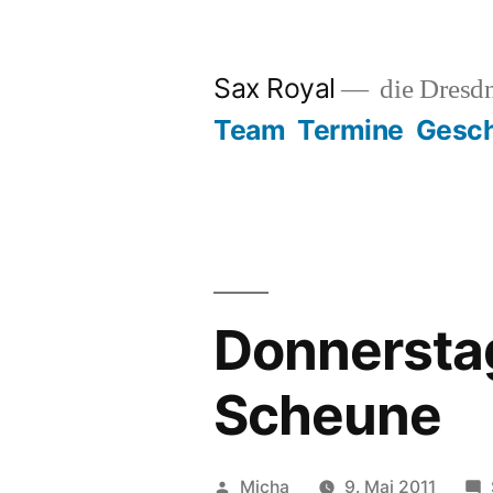
Zum
Inhalt
Sax Royal
die Dresd
springen
Team
Termine
Gesch
Donnerstag
Scheune
Veröffentlicht
Micha
9. Mai 2011