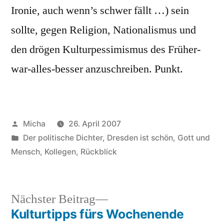
Ironie, auch wenn’s schwer fällt …) sein
sollte, gegen Religion, Nationalismus und
den drögen Kulturpessimismus des Früher-
war-alles-besser anzuschreiben. Punkt.
Veröffentlicht
Micha
26. April 2007
von
Veröffentlicht
Der politische Dichter
,
Dresden ist schön
,
Gott und
unter
Mensch
,
Kollegen
,
Rückblick
Nächster
Nächster Beitrag
Beitrag:
Kulturtipps fürs Wochenende