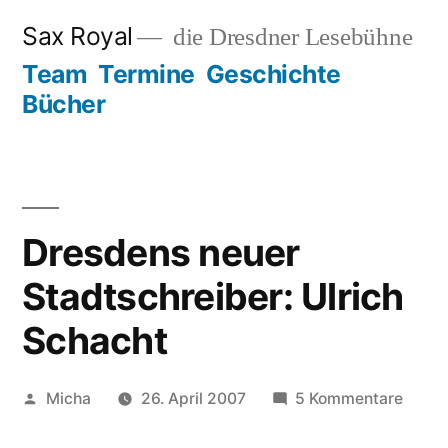
Zum
Sax Royal
die Dresdner Lesebühne
Inhalt
Team
Termine
Geschichte
springen
Bücher
Dresdens neuer
Stadtschreiber: Ulrich
Schacht
Veröffentlicht
zu
Micha
26. April 2007
5 Kommentare
von
Dresd