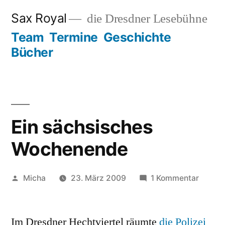
Zum
Sax Royal
die Dresdner Lesebühne
Inhalt
Team
Termine
Geschichte
springen
Bücher
Ein sächsisches
Wochenende
Veröffentlicht
zu
Micha
23. März 2009
1 Kommentar
von
Ein
sächsi
Im Dresdner Hechtviertel räumte
die Polizei
Woche