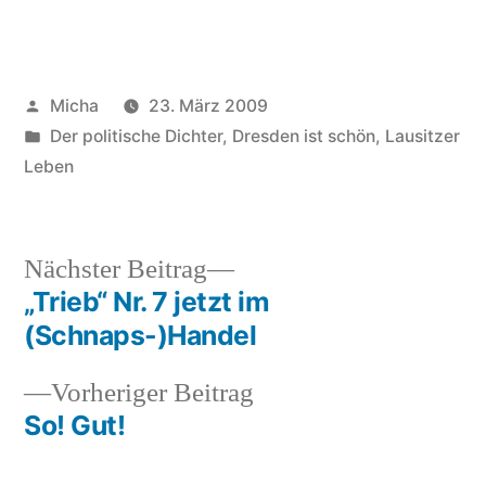
Veröffentlicht
Micha
23. März 2009
von
Veröffentlicht
Der politische Dichter
,
Dresden ist schön
,
Lausitzer
unter
Leben
Nächster
Nächster Beitrag
Beitrag:
„Trieb“ Nr. 7 jetzt im
Beitragsnavigation
(Schnaps-)Handel
Vorheriger
Vorheriger Beitrag
Beitrag:
So! Gut!