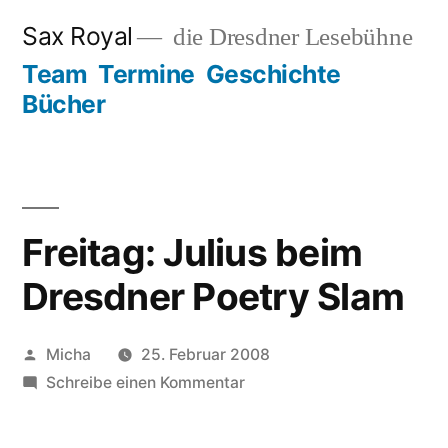
Zum
Sax Royal
die Dresdner Lesebühne
Inhalt
Team
Termine
Geschichte
springen
Bücher
Freitag: Julius beim
Dresdner Poetry Slam
Veröffentlicht
Micha
25. Februar 2008
von
zu
Schreibe einen Kommentar
Freitag:
Julius