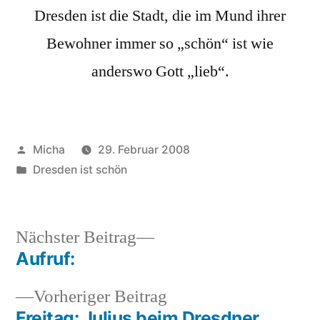
Dresden ist die Stadt, die im Mund ihrer
(4)
Bewohner immer so „schön“ ist wie
anderswo Gott „lieb“.
Veröffentlicht
Micha
29. Februar 2008
von
Veröffentlicht
Dresden ist schön
unter
Nächster
Nächster Beitrag
Beitrag:
Aufruf:
Beitragsnavigation
Vorheriger
Vorheriger Beitrag
Beitrag:
Freitag: Julius beim Dresdner