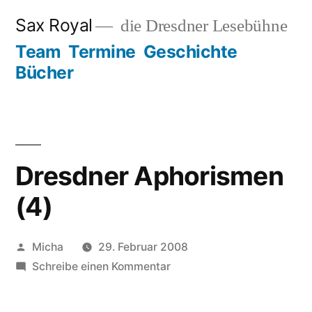
Zum
Sax Royal
die Dresdner Lesebühne
Inhalt
Team
Termine
Geschichte
springen
Bücher
Dresdner Aphorismen
(4)
Veröffentlicht
Micha
29. Februar 2008
von
zu
Schreibe einen Kommentar
Dresdner
Aphorismen