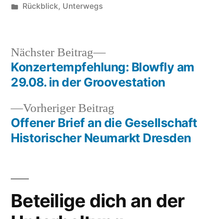
von
Veröffentlicht
Rückblick
,
Unterwegs
unter
Nächster
Nächster Beitrag
Beitrag:
Konzertempfehlung: Blowfly am
Beitragsnavigation
29.08. in der Groovestation
Vorheriger
Vorheriger Beitrag
Beitrag:
Offener Brief an die Gesellschaft
Historischer Neumarkt Dresden
Beteilige dich an der