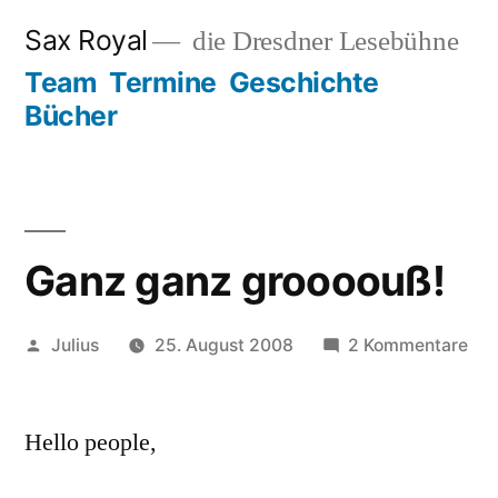
Zum
Sax Royal
die Dresdner Lesebühne
Inhalt
Team
Termine
Geschichte
springen
Bücher
Ganz ganz groooouß!
Veröffentlicht
zu
Julius
25. August 2008
2 Kommentare
von
Ga
ga
Hello people,
gro