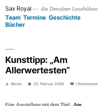
Zum
Sax Royal
die Dresdner Lesebühne
Inhalt
Team
Termine
Geschichte
springen
Bücher
Kunsttipp: „Am
Allerwertesten“
Veröffentlicht
zu
Micha
25. Februar 2009
1 Kommentar
von
Kuns
„Am
Eine Ausstellung mit dem Titel „
Am
Alle