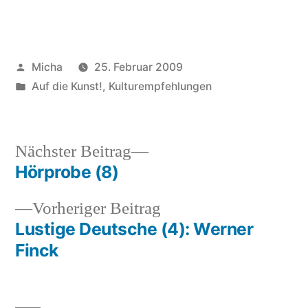
Veröffentlicht
Micha
25. Februar 2009
von
Veröffentlicht
Auf die Kunst!
,
Kulturempfehlungen
unter
Nächster
Nächster Beitrag
Beitrag:
Hörprobe (8)
Beitragsnavigation
Vorheriger
Vorheriger Beitrag
Beitrag:
Lustige Deutsche (4): Werner
Finck