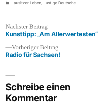
von
Veröffentlicht
Lausitzer Leben
,
Lustige Deutsche
unter
Nächster
Nächster Beitrag
Beitrag:
Kunsttipp: „Am Allerwertesten“
Beitragsnavigation
Vorheriger
Vorheriger Beitrag
Beitrag:
Radio für Sachsen!
Schreibe einen
Kommentar