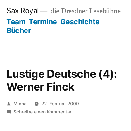
Zum
Sax Royal
die Dresdner Lesebühne
Inhalt
Team
Termine
Geschichte
springen
Bücher
Lustige Deutsche (4):
Werner Finck
Veröffentlicht
Micha
22. Februar 2009
von
zu
Schreibe einen Kommentar
Lustige
Deutsche