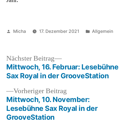
Veröffentlicht
Veröffentlicht
Micha
17. Dezember 2021
Allgemein
von
unter
Nächster
Nächster Beitrag
Beitrag:
Mittwoch, 16. Februar: Lesebühne
Beitragsnavigation
Sax Royal in der GrooveStation
Vorheriger
Vorheriger Beitrag
Beitrag:
Mittwoch, 10. November:
Lesebühne Sax Royal in der
GrooveStation