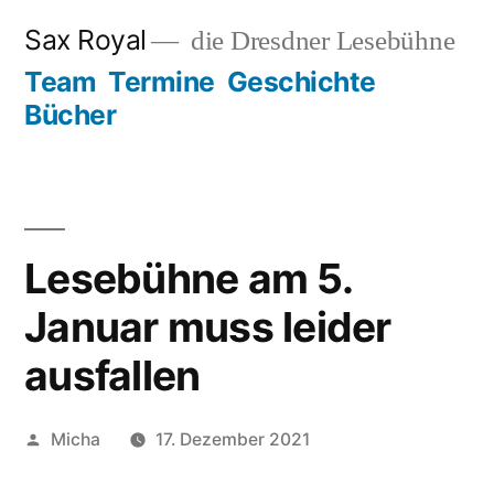
Zum
Sax Royal
die Dresdner Lesebühne
Inhalt
Team
Termine
Geschichte
springen
Bücher
Lesebühne am 5.
Januar muss leider
ausfallen
Veröffentlicht
Micha
17. Dezember 2021
von