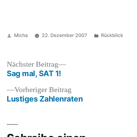
Veröffentlicht
Veröffentlicht
Micha
22. Dezember 2007
Rückblick
von
unter
Nächster
Nächster Beitrag
Beitrag:
Sag mal, SAT 1!
Beitragsnavigation
Vorheriger
Vorheriger Beitrag
Beitrag:
Lustiges Zahlenraten