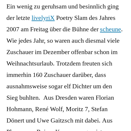
Ein wenig zu geruhsam und besinnlich ging
Slam
am
der letzte
livelyriX
Poetry Slam des Jahres
21.12.2007
2007 am Freitag über die Bühne der
scheune
.
Wie jedes Jahr, so waren auch diesmal viele
Zuschauer im Dezember offenbar schon im
Weihnachtsurlaub. Trotzdem freuten sich
immerhin 160 Zuschauer darüber, dass
ausnahmsweise sogar elf Dichter um den
Sieg buhlten.
Aus Dresden waren Florian
Hohmann, René Wolf, Moritz 7, Stefan
Dönert und Uwe Gaitzsch mit dabei. Aus