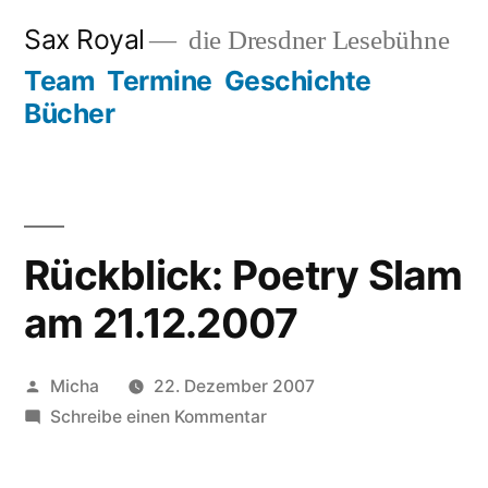
Zum
Sax Royal
die Dresdner Lesebühne
Inhalt
Team
Termine
Geschichte
springen
Bücher
Rückblick: Poetry Slam
am 21.12.2007
Veröffentlicht
Micha
22. Dezember 2007
von
zu
Schreibe einen Kommentar
Rückblick:
Poetry