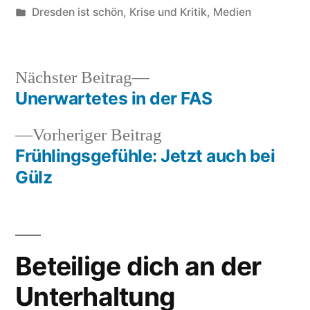
von
Veröffentlicht
Dresden ist schön
,
Krise und Kritik
,
Medien
unter
Nächster
Nächster Beitrag
Beitrag:
Unerwartetes in der FAS
Beitragsnavigation
Vorheriger
Vorheriger Beitrag
Beitrag:
Frühlingsgefühle: Jetzt auch bei
Gülz
Beteilige dich an der
Unterhaltung