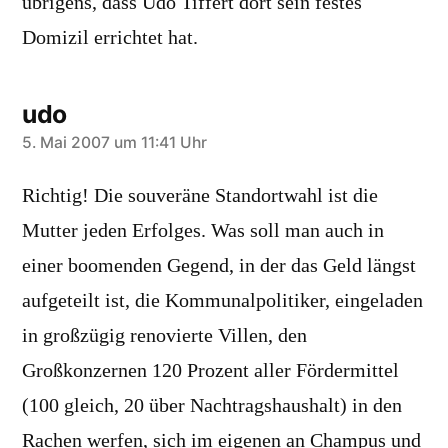
übrigens, dass Udo Tiffert dort sein festes
Domizil errichtet hat.
udo
schreibt:
5. Mai 2007 um 11:41 Uhr
Richtig! Die souveräne Standortwahl ist die
Mutter jeden Erfolges. Was soll man auch in
einer boomenden Gegend, in der das Geld längst
aufgeteilt ist, die Kommunalpolitiker, eingeladen
in großzügig renovierte Villen, den
Großkonzernen 120 Prozent aller Fördermittel
(100 gleich, 20 über Nachtragshaushalt) in den
Rachen werfen, sich im eigenen an Champus und