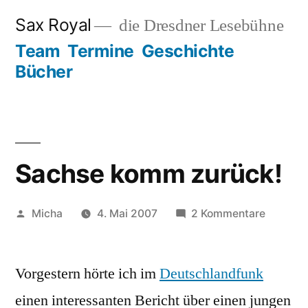
Zum
Sax Royal
die Dresdner Lesebühne
Inhalt
Team
Termine
Geschichte
springen
Bücher
Sachse komm zurück!
Veröffentlicht
zu
Micha
4. Mai 2007
2 Kommentare
von
Sachse
komm
Vorgestern hörte ich im
Deutschlandfunk
zurück!
einen interessanten Bericht über einen jungen