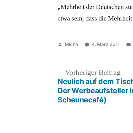
„Mehrheit der Deutschen ste
etwa sein, dass die Mehrhei
Veröffentlicht
Micha
4. März 2011
von
Vor
Vorheriger Beitrag
Beit
Neulich auf dem Tisch
Beitragsnavigation
Der Werbeaufsteller 
Scheunecafé)