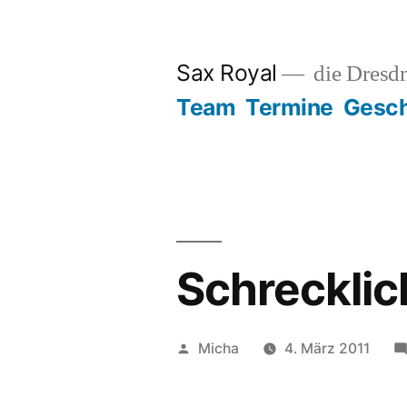
Zum
Inhalt
Sax Royal
die Dresd
springen
Team
Termine
Gesch
Schrecklic
Veröffentlicht
Micha
4. März 2011
von