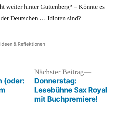
ht weiter hinter Guttenberg“ – Könnte es
t der Deutschen … Idioten sind?
Veröffentlicht
Ideen & Reflektionen
unter
heriger
Nächster
Nächster Beitrag
rag:
Beitrag:
 (oder:
Donnerstag:
im
Lesebühne Sax Royal
mit Buchpremiere!