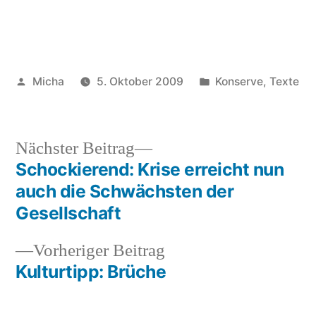
Veröffentlicht
Veröffentlicht
Micha
5. Oktober 2009
Konserve
,
Texte
von
unter
Nächster
Nächster Beitrag
Beitrag:
Schockierend: Krise erreicht nun
Beitragsnavigation
auch die Schwächsten der
Gesellschaft
Vorheriger
Vorheriger Beitrag
Beitrag:
Kulturtipp: Brüche