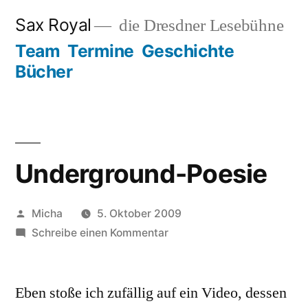
Zum
Sax Royal
die Dresdner Lesebühne
Inhalt
Team
Termine
Geschichte
springen
Bücher
Underground-Poesie
Veröffentlicht
Micha
5. Oktober 2009
von
zu
Schreibe einen Kommentar
Underground-
Poesie
Eben stoße ich zufällig auf ein Video, dessen