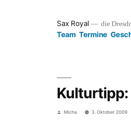
Zum
Inhalt
Sax Royal
die Dresd
springen
Team
Termine
Gesch
Kulturtipp
Veröffentlicht
Micha
3. Oktober 2009
von