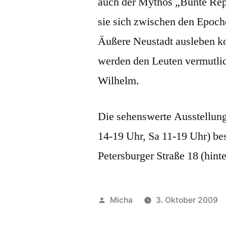
auch der Mythos „Bunte Rep
sie sich zwischen den Epoch
Äußere Neustadt ausleben ko
werden den Leuten vermutli
Wilhelm.
Die sehenswerte Ausstellun
14-19 Uhr, Sa 11-19 Uhr) besi
Petersburger Straße 18 (hin
Veröffentlicht
Micha
3. Oktober 2009
von