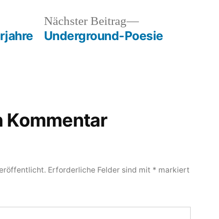
heriger
Nächster
Nächster Beitrag
rag:
Beitrag:
rjahre
Underground-Poesie
en Kommentar
röffentlicht.
Erforderliche Felder sind mit
*
markiert